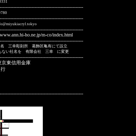
0331
-------------------------------------------------------
9780
-------------------------------------------------------
iyukiacryl.tokyo
-------------------------------------------------------
//www.ann.hi-ho.ne.jp/m-co/index.html
-------------------------------------------------------
 旧社名 三幸彫刻所 葛飾区亀有にて設立
ともない社名を 有限会社 三幸 に変更
-------------------------------------------------------
京東信用金庫
銀行
-------------------------------------------------------