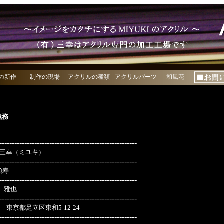
の新作
制作の現場
アクリルの種類
アクリルパーツ
和風花
義務
-------------------------------------------------------
 三幸（ミユキ）
-------------------------------------------------------
頼寿
-------------------------------------------------------
 雅也
-------------------------------------------------------
03 東京都足立区東和5-12-24
-------------------------------------------------------