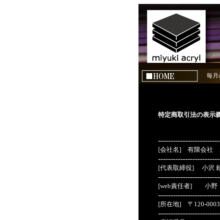
毎月
特定商取引法の表示
-------------------------
[会社名] 有限会社
-------------------------
[代表取締役]
小沢 
-------------------------
[web責任者] 小野
-------------------------
[所在地] 〒120-00
-------------------------