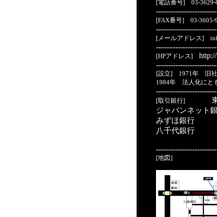
[電話番号] 03-3629-
-------------------------
[FAX番号] 03-3605-
-------------------------
[メールアドレス] info@m
-------------------------
http:
[HPアドレス]
-------------------------
[設立] 1971年
1984年 法人化に
-------------------------
東
[取引銀行]
ジャパンネット
みずほ銀行
八千代銀行
-------------------------
[地図]