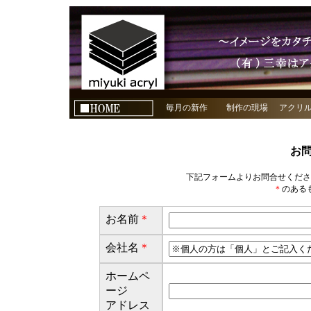
毎月の新作
制作の現場
アクリ
お
下記フォームよりお問合せくださ
＊
のある
お名前
＊
会社名
＊
ホームペ
ージ
アドレス