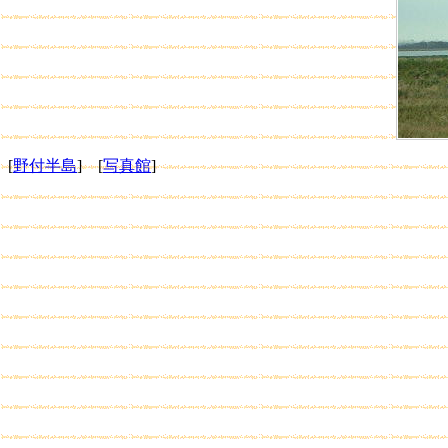
[
野付半島
] [
写真館
]