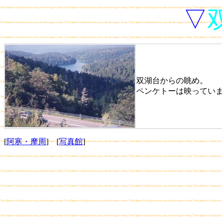
▽
双湖台からの眺め。
ペンケトーは映ってい
[
阿寒・摩周
] [
写真館
]