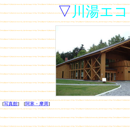
▽
川湯エコ
[
写真館
] [
阿寒・摩周
]