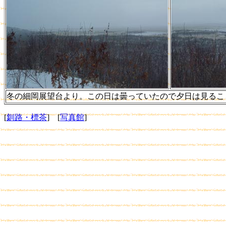
冬の細岡展望台より。この日は曇っていたので夕日は見るこ
[
釧路・標茶
] [
写真館
]