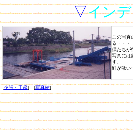
▽
インデ
この写真
る・・・
僕たちが
写真には
す。
鮭が泳い
[
夕張・千歳
] [
写真館
]