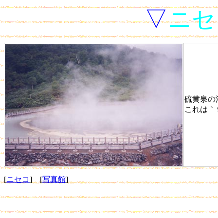
▽
ニセ
硫黄泉の
これは｀
[
ニセコ
] [
写真館
]