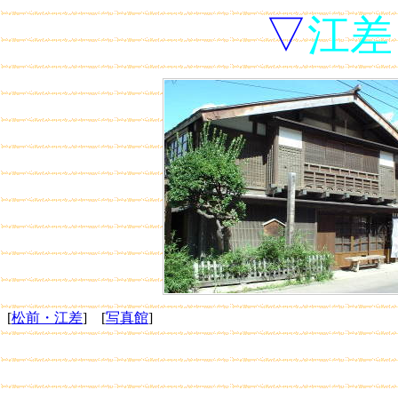
▽
江差
[
松前・江差
] [
写真館
]