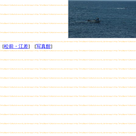
[
松前・江差
] [
写真館
]