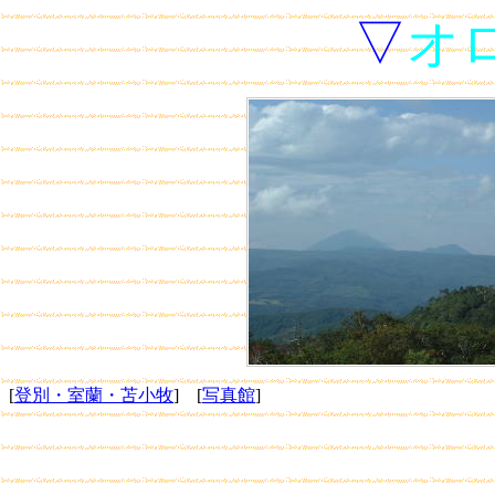
▽
オ
[
登別・室蘭・苫小牧
] [
写真館
]