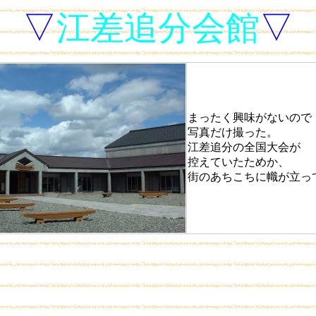
▽
江差追分会館
▽
まったく興味がないので
写真だけ撮った。
江差追分の全国大会が
控えていたためか、
街のあちこちに幟が立っ