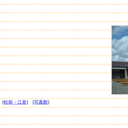
[
松前・江差
] [
写真館
]