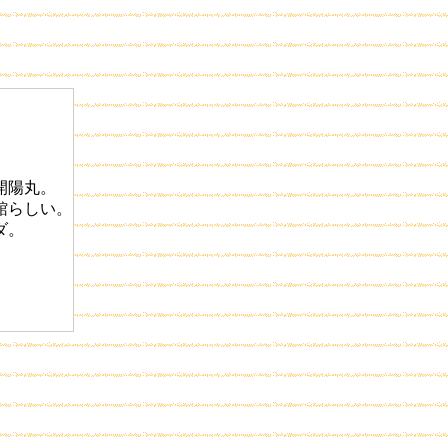
開陽丸。
館らしい。
ダ。