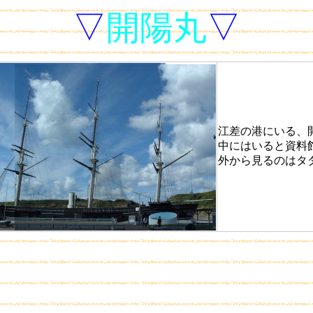
▽
開陽丸
▽
江差の港にいる、
中にはいると資料
外から見るのはタ