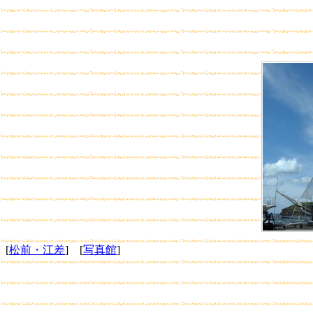
[
松前・江差
] [
写真館
]