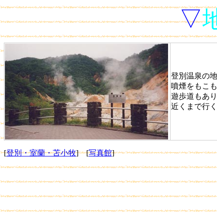
▽
登別温泉の
噴煙をもこ
遊歩道もあ
近くまで行
[
登別・室蘭・苫小牧
] [
写真館
]