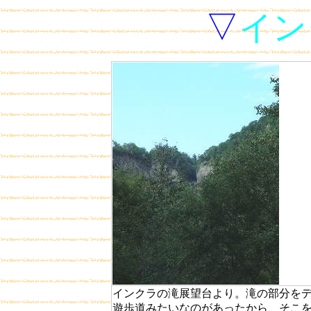
▽
イン
インクラの滝展望台より。滝の部分を
遊歩道みたいなのがあったから、そこ