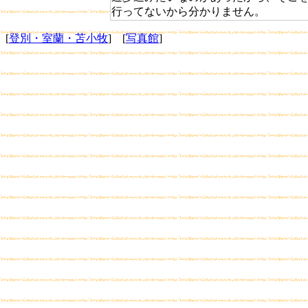
行ってないから分かりません。
[
登別・室蘭・苫小牧
] [
写真館
]