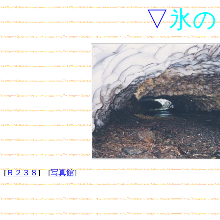
▽
氷の
[
Ｒ２３８
] [
写真館
]