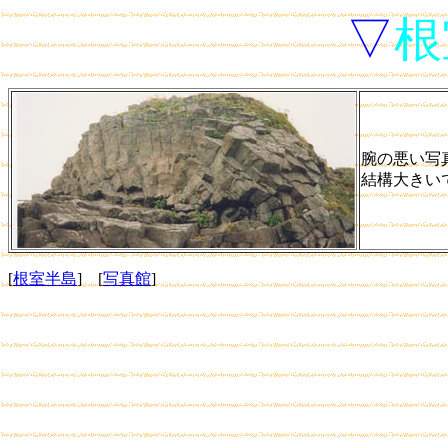
▽
根
腕の悪い写
結構大きい
[
根室半島
] [
写真館
]