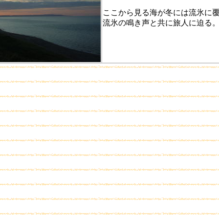
ここから見る海が冬には流氷に
流氷の鳴き声と共に旅人に迫る