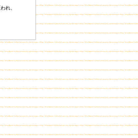
覆われ、
。