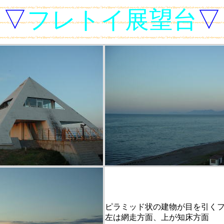
▽
フレトイ展望台
▽
ピラミッド状の建物が目を引く
左は網走方面、上が知床方面