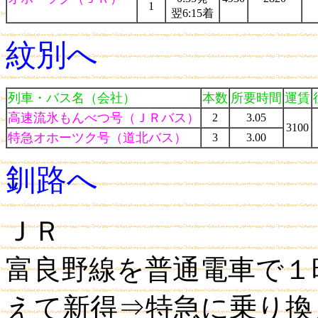
1
翌6:15着
紋別へ
列車・バス名（会社）
本数
所要時間
運賃
高速流氷もんべつ号（ＪＲバス）
2
3.05
3100
特急オホーツク号（道北バス）
3
3.00
釧路へ
ＪＲ
富良野線を普通電車で１
えて新得⇒特急に乗り換