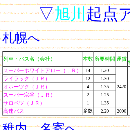
▽
旭川
起点
札幌へ
列車・バス名（会社）
本数
所要時間
運賃
スーパーホワイトアロー（ＪＲ）
14
1.20
ライラック（ＪＲ）
12
1.30
オホーツク（ＪＲ）
4
1.35
2420
スーパー宗谷（ＪＲ）
2
1.25
サロベツ（ＪＲ）
1
1.35
高速バス
多数
2.20
2000
稚内、名寄へ