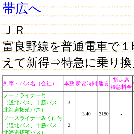
帯広へ
ＪＲ
富良野線を普通電車で１
えて新得⇒特急に乗り換
指定席
列車・バス名（会社）
本数
所要時間
運賃
特急料金
ノースライナー号
（道北バス、十勝バス
3
北海道拓殖バス）
3.40
3150
-
ノースライナーみくに号
（道北バス、十勝バス
2
北海道拓殖バス）