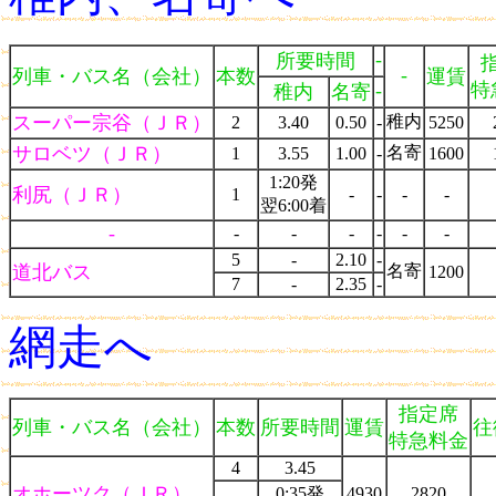
-
所要時間
-
列車・バス名（会社）
本数
運賃
特
-
稚内
名寄
スーパー宗谷（ＪＲ）
稚内
2
3.40
0.50
-
5250
サロベツ（ＪＲ）
名寄
1
3.55
1.00
-
1600
1:20発
利尻（ＪＲ）
1
-
-
-
-
翌6:00着
-
-
-
-
-
-
-
5
-
2.10
-
道北バス
名寄
1200
7
-
2.35
-
網走へ
指定席
列車・バス名（会社）
本数
所要時間
運賃
往
特急料金
4
3.45
オホーツク（ＪＲ）
0:35発
4930
2820