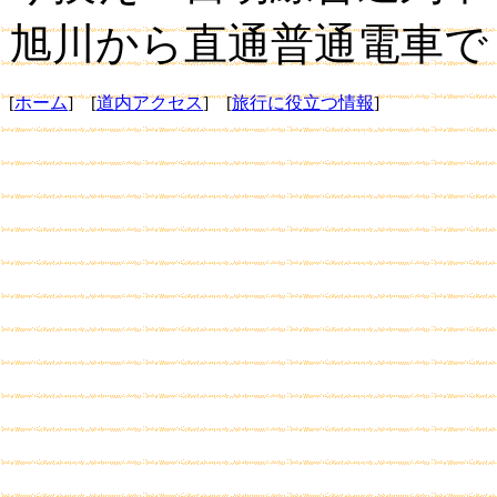
旭川から直通普通電車で
[
ホーム
] [
道内アクセス
] [
旅行に役立つ情報
]