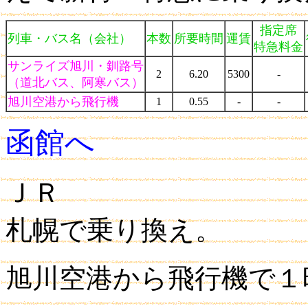
指定席
列車・バス名（会社）
本数
所要時間
運賃
特急料金
サンライズ旭川・釧路号
2
6.20
5300
-
（道北バス、阿寒バス）
旭川空港から飛行機
1
0.55
-
-
函館へ
ＪＲ
札幌で乗り換え。
旭川空港から飛行機で１