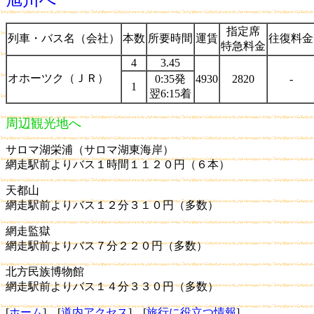
旭川へ
指定席
列車・バス名（会社）
本数
所要時間
運賃
往復料金
特急料金
4
3.45
オホーツク（ＪＲ）
0:35発
4930
2820
-
1
翌6:15着
周辺観光地へ
サロマ湖栄浦（サロマ湖東海岸）
網走駅前よりバス１時間１１２０円（６本）
天都山
網走駅前よりバス１２分３１０円（多数）
網走監獄
網走駅前よりバス７分２２０円（多数）
北方民族博物館
網走駅前よりバス１４分３３０円（多数）
[
ホーム
] [
道内アクセス
] [
旅行に役立つ情報
]