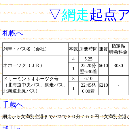
▽
網走
起点
札幌へ
指定席
列車・バス名（会社）
本数
所要時間
運賃
特急料金
4
5.25
オホーツク（ＪＲ）
22:20発
6610
3030
1
翌6:30着
8
6.10
ドリーミントオホーツク号
（北海道中央バス、網走バス、
22:45発
6210
-
1
北海道北見バス）
6:00着
千歳へ
網走から女満別空港までバスで３０分７５０円⇒女満別空港